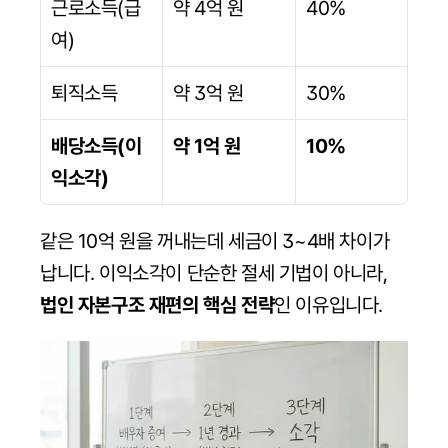
근로소득(급
약 4억 원
40%
여)
퇴직소득
약 3억 원
30%
배당소득(이
약 1억 원
10%
익소각)
같은 10억 원을 꺼내는데 세금이 3~4배 차이가 
납니다. 이익소각이 단순한 절세 기법이 아니라, 
법인 자본구조 재편의 핵심 전략
인 이유입니다.