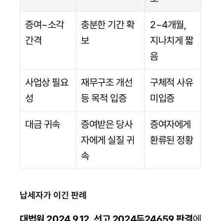
증여~소각 
충분한 기간 확
2~4개월, 
간격
보
지나치게 짧
음
사업상 필요
재무구조 개선 
구체적 사유 
성
등 목적 입증
미입증
대금 귀속
증여받은 당사
증여자에게 
자에게 실질 귀
환류된 정황
속
납세자가 이긴 판례
대법원 2024.9.12. 선고 2024두24659 판결
에