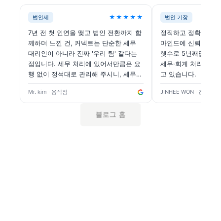
★★★★★
법인세
법인 기장
7년 전 첫 인연을 맺고 법인 전환까지 함
정직하고 정확한 대
께하며 느낀 건, 커넥트는 단순한 세무
마인드에 신뢰를 얻고
대리인이 아니라 진짜 '우리 팀' 같다는
햇수로 5년째입니다.
점입니다. 세무 처리에 있어서만큼은 요
세무·회계 처리에 커
행 없이 정석대로 관리해 주시니, 세무
고 있습니다.
리스크 걱정 없이 사업에만 집중할 수 있
Mr. kim
· 음식점
JINHEE WON
· 건설업
다는 게 가장 큰 장점이에요.
블로그 홈